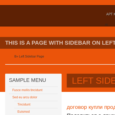
АРТ 
nt
THIS IS A PAGE WITH SIDEBAR ON LEFT
Home
В»
Left Sidebar Page
LEFT SID
SAMPLE MENU
Fusce mollis tincidunt
Sed eu arcu dolor
Tincidunt
договор купли про
Euismod