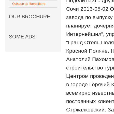
Поделиться с друз
Quisque ac libero libero
Сочи 2013-05-02 О
OUR BROCHURE
завода по выпуску
планирует дочерня
Интернейшнл", уп
SOME ADS
"Гранд Отель Поля
Красной Поляне. 
Анатолий Пахомов
строительство тур
Центром проведени
в городе Горячий 
всемирно известны
постоянных клиент
Стржалковский. За