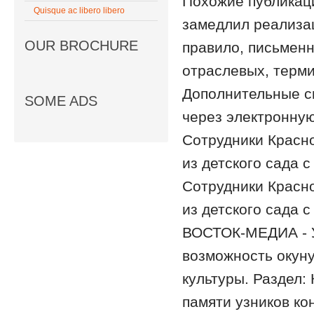
Похожие публикаци
Quisque ac libero libero
замедлил реализац
OUR BROCHURE
правило, письмен
отраслевых, терми
Дополнительные сп
SOME ADS
через электронную
Сотрудники Красно
из детского сада 
Сотрудники Красно
из детского сада 
ВОСТОК-МЕДИА - У
возможность окуну
культуры. Раздел:
памяти узников к