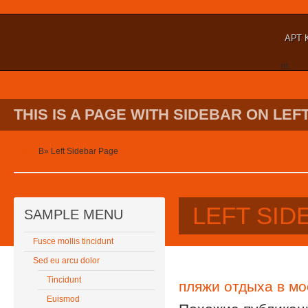
АРТ 
nt
THIS IS A PAGE WITH SIDEBAR ON LEFT
Home
В»
Left Sidebar Page
LEFT SID
SAMPLE MENU
Fusce mollis tincidunt
Sed eu arcu dolor
Tincidunt
пляжи отдыха в мо
Euismod