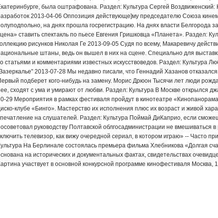
Екатеринбурге, была оштрафована. Раздел: Культура Сергей Воздвиженский:
разработок 2013-04-06 Оппозиция действующе]му председателю Союза кине
полуподпольно, на днях прошла госрегистрацию. На днях власти Белгорода з
сцена» ставить спектакль по пьесе Евгения Гришковца «Планета». Раздел: Ку
коллекцию рисунков Николая Ге 2013-09-05 Судя по всему, Макаревичу действ
национальные штаны, ведь он вышел в них на сцене. Специально для выставк
со статьями и комментариями известных искусствоведов. Раздел: Культура Лю
"Зазеркалье" 2013-07-28 Мы недавно писали, что Геннадий Хазанов отказался 
Первый подберет кого-нибудь на замену. Морис Дрюон Тысячи лет люди рожда
нее, сходят с ума и умирают от любви. Раздел: Культура В Москве открылся 
10-29 Мероприятия в рамках фестиваля пройдут в кинотеатре «Кинопанорама
диско-клубе «Бинго». Мастерство их исполнения плюс их возраст и живой ха
впечатление на слушателей. Раздел: Культура Поймай ДиКаприо, если сможеш
посоветовал руководству Полтавской облгосадминистрации не вмешиваться в
включить телевизор, как вижу очередной сериал, в котором играю» -- Часто пр
Культура На Берлинале состоялась премьера фильма Хлебникова «Долгая сча
основана на исторических и документальных фактах, свидетельствах очевидцев
Картина участвует в основной конкурсной программе кинофестиваля Москва, 