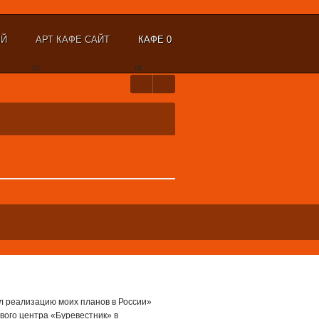
ЫЙ
АРТ КАФЕ САЙТ
КАФЕ 0
nt
nt
л реализацию моих планов в России»
вого центра «Буревестник» в