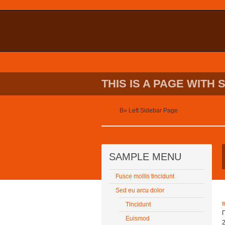
THIS IS A PAGE WITH 
Home
В»
Left Sidebar Page
SAMPLE MENU
Fusce mollis tincidunt
Sed eu arcu dolor
Tincidunt
Euismod