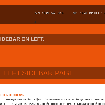
АРТ КАФЕ АФРИКА
АРТ КАФЕ ВИШНЕВ
nt
nt
SIDEBAR ON LEFT.
LEFT SIDEBAR PAGE
водный фестиваль
Похожие публикации Костя Цзю: «Экономический кризис, безусловно, замедли
2014-10-18 Компания «Альфа Строй», которая занималась реализацией торго