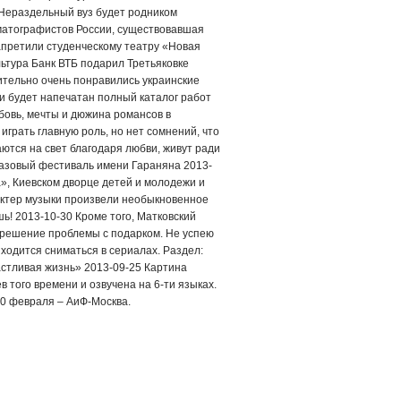
 Нераздельный вуз будет родником
матографистов России, существовавшая
апретили студенческому театру «Новая
льтура Банк ВТБ подарил Третьяковке
ительно очень понравились украинские
и будет напечатан полный каталог работ
бовь, мечты и дюжина романсов в
играть главную роль, но нет сомнений, что
ются на свет благодаря любви, живут ради
джазовый фестиваль имени Гараняна 2013-
», Киевском дворце детей и молодежи и
рактер музыки произвели необыкновенное
ь! 2013-10-30 Кроме того, Матковский
 решение проблемы с подарком. Не успею
иходится сниматься в сериалах. Раздел:
стливая жизнь» 2013-09-25 Картина
 того времени и озвучена на 6-ти языках.
10 февраля – АиФ-Москва.