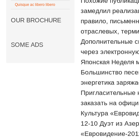
Похожие публикаци
Quisque ac libero libero
замедлил реализац
OUR BROCHURE
правило, письмен
отраслевых, терми
Дополнительные сп
SOME ADS
через электронную
Японская Неделя м
Большинство песен
энергетика заряжа
Пригласительные н
заказать на официа
Культура «Евровид
12-10 Дуэт из Азе
«Евровидение-2011