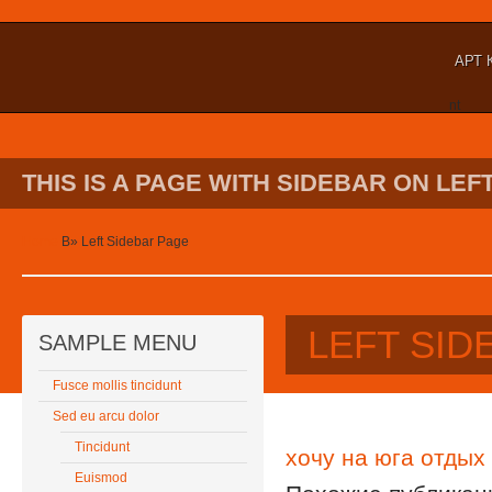
АРТ 
nt
THIS IS A PAGE WITH SIDEBAR ON LEFT
Home
В»
Left Sidebar Page
LEFT SID
SAMPLE MENU
Fusce mollis tincidunt
Sed eu arcu dolor
Tincidunt
хочу на юга отдых
Euismod